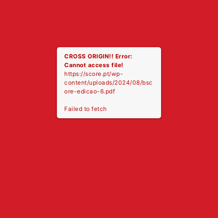
CROSS ORIGIN!!
Error:
Cannot access file!
https://score.pt/wp-
content/uploads/2024/08/bsc
ore-edicao-6.pdf
Failed to fetch