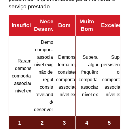
serviço prestado.
Necessita de
Muito
Insuficiente
Bom
Excelente
Desenvolvimento
Bom
Demonstra
comportamentos
associados ao
Demonstra, de
Supera, com
Supera,
Raramente
nível exigido mas
forma regular e
alguma
persistenteme
demonstra os
não de forma
consistente, os
frequência, os
os
comportamentos
regular e
comportamentos
comportamentos
comportamen
associados ao
consistente,
associados ao
associados ao
associados
nível exigido.
revelando áreas
nível exigido.
nível exigido.
nível exigid
de
desenvolvimento.
1
2
3
4
5