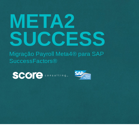
META2
SUCCESS
Migração Payroll Meta4® para SAP
SuccessFactors®