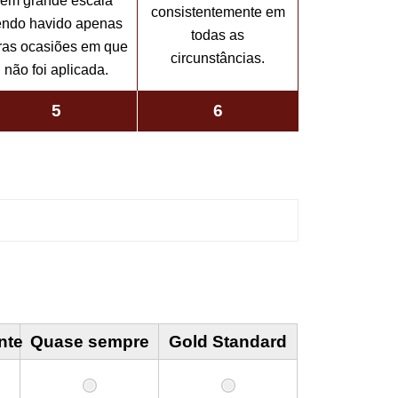
em grande escala
consistentemente em
endo havido apenas
todas as
ras ocasiões em que
circunstâncias.
não foi aplicada.
5
6
nte
Quase sempre
Gold Standard