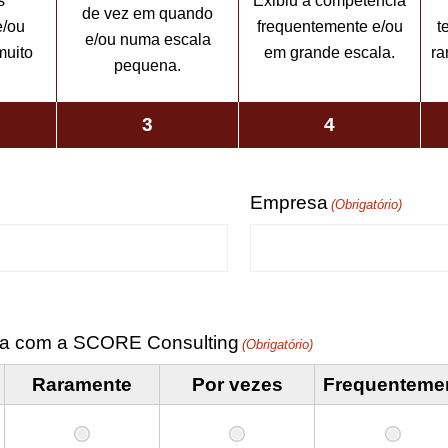
s
Exibiu a competência
de vez em quando
e/ou
frequentemente e/ou
t
e/ou numa escala
muito
em grande escala.
ra
pequena.
3
4
Empresa
(Obrigatório)
ria com a SCORE Consulting
(Obrigatório)
Raramente
Por vezes
Frequenteme