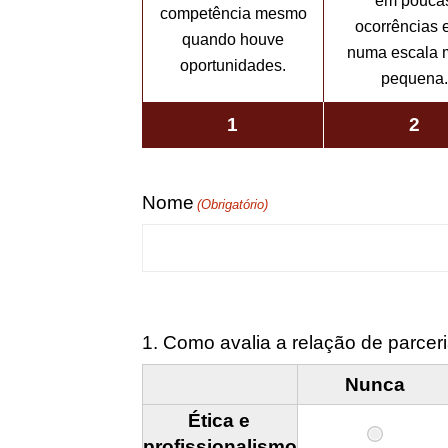
em pouca
competência mesmo
ocorrências 
quando houve
numa escala 
oportunidades.
pequena.
1
2
Nome
(Obrigatório)
1. Como avalia a relação de parce
Nunca
Ética e
profissionalismo