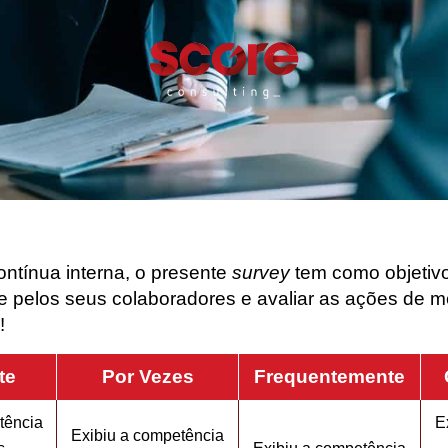
ontínua interna, o presente
survey
tem como objetivo
e pelos seus colaboradores e avaliar as ações de 
!
te
Por Vezes
Frequentemente
tência
E
Exibiu a competência