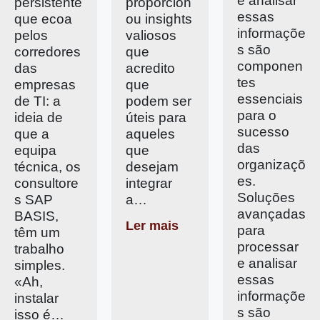
e analisar
persistente
proporcion
essas
que ecoa
ou insights
informaçõe
pelos
valiosos
s são
corredores
que
componen
das
acredito
tes
empresas
que
essenciais
de TI: a
podem ser
para o
ideia de
úteis para
sucesso
que a
aqueles
das
equipa
que
organizaçõ
técnica, os
desejam
es.
consultore
integrar
Soluções
s SAP
a…
avançadas
BASIS,
Ler mais
para
têm um
processar
trabalho
e analisar
simples.
essas
«Ah,
informaçõe
instalar
s são
isso é…