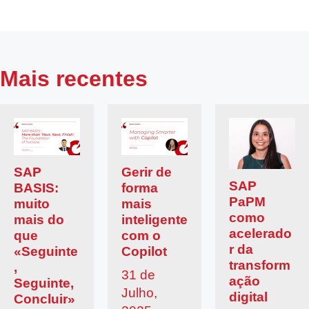
Mais recentes
SAP
Gerir de
SAP
BASIS:
forma
PaPM
muito
mais
como
mais do
inteligente
acelerado
que
com o
r da
«Seguinte
Copilot
transform
,
31 de
ação
Seguinte,
Julho,
digital
Concluir»