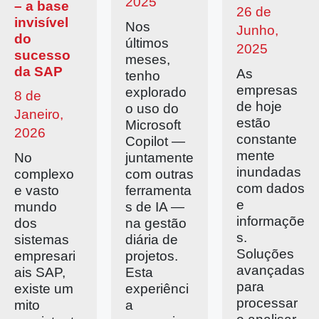
2025
– a base
26 de
invisível
Nos
Junho,
do
últimos
2025
sucesso
meses,
da SAP
As
tenho
empresas
explorado
8 de
de hoje
o uso do
Janeiro,
estão
Microsoft
2026
constante
Copilot —
mente
No
juntamente
inundadas
complexo
com outras
com dados
e vasto
ferramenta
e
mundo
s de IA —
informaçõe
dos
na gestão
s.
sistemas
diária de
Soluções
empresari
projetos.
avançadas
ais SAP,
Esta
para
existe um
experiênci
processar
mito
a