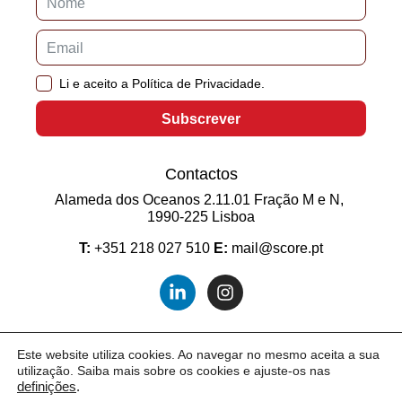
Li e aceito a Política de Privacidade.
Subscrever
Contactos
Alameda dos Oceanos 2.11.01 Fração M e N,
1990-225 Lisboa
T:
+351 218 027 510
E:
mail@score.pt
Este website utiliza cookies. Ao navegar no mesmo aceita a sua
utilização. Saiba mais sobre os cookies e ajuste-os nas
2026 © SCORE. Todos os direitos reservados.
definições
.