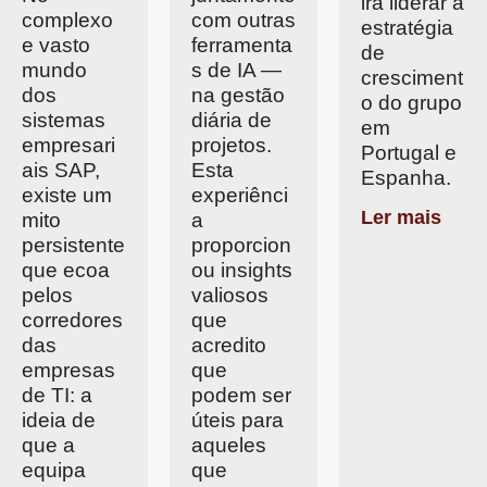
irá liderar a
complexo
com outras
estratégia
e vasto
ferramenta
de
mundo
s de IA —
cresciment
dos
na gestão
o do grupo
sistemas
diária de
em
empresari
projetos.
Portugal e
ais SAP,
Esta
Espanha.
existe um
experiênci
Ler mais
mito
a
persistente
proporcion
que ecoa
ou insights
pelos
valiosos
corredores
que
das
acredito
empresas
que
de TI: a
podem ser
ideia de
úteis para
que a
aqueles
equipa
que