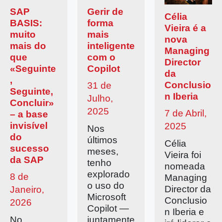
SAP
Gerir de
Célia
BASIS:
forma
Vieira é a
muito
mais
nova
mais do
inteligente
Managing
que
com o
Director
«Seguinte
Copilot
da
,
Conclusio
31 de
Seguinte,
n Iberia
Julho,
Concluir»
2025
7 de Abril,
– a base
invisível
2025
Nos
do
últimos
Célia
sucesso
meses,
Vieira foi
da SAP
tenho
nomeada
explorado
8 de
Managing
o uso do
Director da
Janeiro,
Microsoft
Conclusio
2026
Copilot —
n Iberia e
No
juntamente