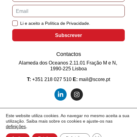
Li e aceito a Política de Privacidade.
Subscrever
Contactos
Alameda dos Oceanos 2.11.01 Fração M e N,
1990-225 Lisboa
T:
+351 218 027 510
E:
mail@score.pt
Este website utiliza cookies. Ao navegar no mesmo aceita a sua
utilização. Saiba mais sobre os cookies e ajuste-os nas
2026 © SCORE. Todos os direitos reservados.
definições
.
Close GDPR Cookie