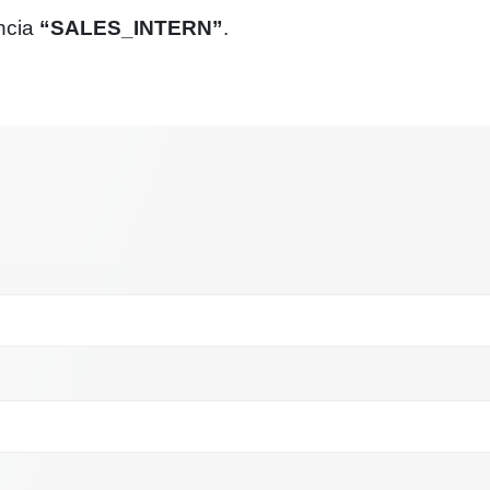
ência
“SALES_INTERN”
.